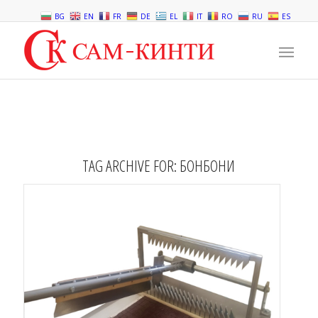
BG
EN
FR
DE
EL
IT
RO
RU
ES
TAG ARCHIVE FOR:
БОНБОНИ