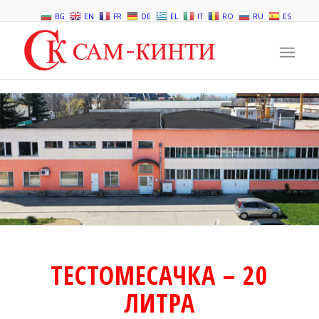
BG
EN
FR
DE
EL
IT
RO
RU
ES
ТЕСТОМЕСАЧКА – 20
ЛИТРА