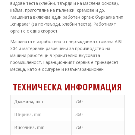
видове теста (хлебни, твърди и на маслена основа),
кайма, приготвяне на пълнежи, кремове и др.
Машината включва един работен орган: бъркалка тип
„спирала“ (за по-твърди, хлебни теста). Работният
орган е с една скорост.
Машината е изработена от неръждаема стомана
AISI
304
и материали разрешени за производство на
машини работещи в хранително-вкусовата
промишленост. Гаранционният сервиз е тринадесет
месеца, като е осигурен и извънгаранционен.
ТЕХНИЧЕСКА ИНФОРМАЦИЯ
Дължина,
mm
760
Ширина,
mm
360
Височина,
mm
760