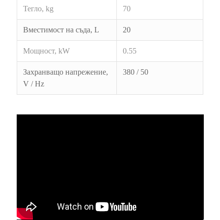
Тегло,
kg
70
Вместимост на съда, L
2
0
Мощност,
kW
0.55
Захранващо напрежение,
38
0 / 50
V / Hz