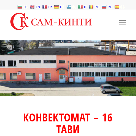
BG
EN
FR
DE
EL
IT
RO
RU
ES
КОНВЕКТОМАТ – 16
ТАВИ