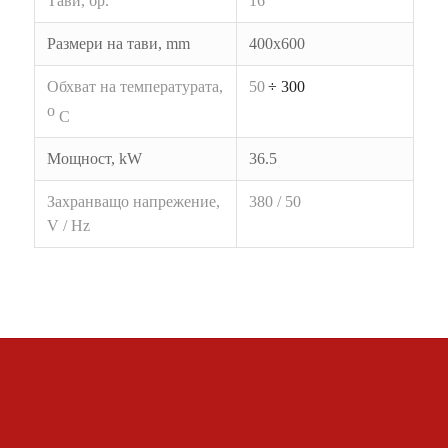
Тави, бр.
16
Размери на тави,
mm
400х600
Обхват на температурата,
50
÷
300
o
C
Мощност,
kW
36.5
Захранващо напрежение,
38
0 / 50
V / Hz